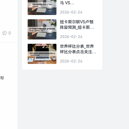
马 VS
HAEN001.COM
2026-02-24
纽卡斯尔联VS卢顿
阵容预测_纽卡斯尔
联队怎么样
0
2026-02-24
HAEN001.COM
世界杯比分表_世界
杯比分表点击关注
ORG
2026-02-24
HAEN001.COM
所帮