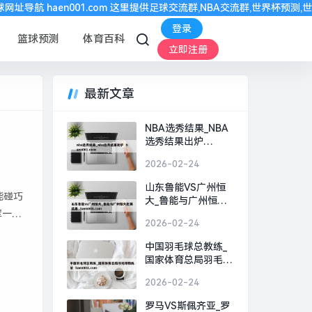
haen001.com 这里提供足球交流群,NBA交流群,世界杯预测,世界杯
登录
篮球预测
体育百科
立即注册
最新文章
NBA选秀结果_NBA
选秀结果出炉
HAEN001.COM
2026-02-24
山东鲁能VS广州恒
能碰巧
大_鲁能与广州恒大
军一览
比赛结果
2026-02-24
HAEN001.COM
中国羽毛球总教练_
国家体育总局羽毛球
教练证
2026-02-24
HAEN001.COM
罗马VS斯佩齐亚_罗