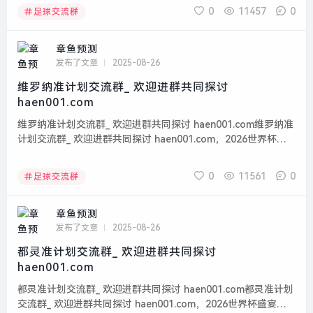
建了一个聊...
0
11457
0
足球交流群
章鱼预测
发布了文章
2025-08-26
维罗纳准计划交流群_ 欢迎进群共同探讨
haen001.com
维罗纳准计划交流群_ 欢迎进群共同探讨 haen001.com维罗纳准
计划交流群_ 欢迎进群共同探讨 haen001.com，2026世界杯盛
宴等你加入！维罗纳准计划交流群_ 欢迎进群共同探讨 haen001.
com,创建了...
0
11561
0
足球交流群
章鱼预测
发布了文章
2025-08-26
都灵准计划交流群_ 欢迎进群共同探讨
haen001.com
都灵准计划交流群_ 欢迎进群共同探讨 haen001.com都灵准计划
交流群_ 欢迎进群共同探讨 haen001.com，2026世界杯盛宴等