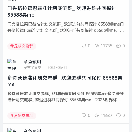
门兴格拉德巴赫准计划交流群_ 欢迎进群共同探讨
85588典me
门兴格拉德巴赫准计划交流群_ 欢迎进群共同探讨 85588典me门
兴格拉德巴赫准计划交流群_ 欢迎进群共同探讨 85588典me，20
26世界杯盛宴等你加入！门兴格拉德巴赫准计划交流群_ 欢迎进
群共同探讨 85588典me,...
0
11735
0
足球交流群
章鱼预测
发布了文章
2025-08-28
多特蒙德准计划交流群_ 欢迎进群共同探讨 85588典
me
多特蒙德准计划交流群_ 欢迎进群共同探讨 85588典me多特蒙德
准计划交流群_ 欢迎进群共同探讨 85588典me，2026世界杯盛
宴等你加入！多特蒙德准计划交流群_ 欢迎进群共同探讨 85588
典me,创建了一个聊球的群...
0
11637
0
足球交流群
章鱼预测