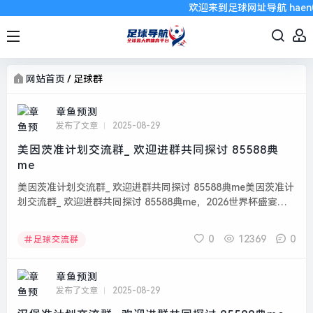
欢迎来到足球网址导航 haen
网站首页
/
足球群
章鱼预测
发布了文章
2025-08-29
美因茨准计划交流群_ 欢迎进群共同探讨 85588典
me
美因茨准计划交流群_ 欢迎进群共同探讨 85588典me美因茨准计
划交流群_ 欢迎进群共同探讨 85588典me，2026世界杯盛宴等
你加入！美因茨准计划交流群_ 欢迎进群共同探讨 85588典me,
创建了一个聊球的群,非常...
0
12369
0
足球交流群
章鱼预测
发布了文章
2025-08-29