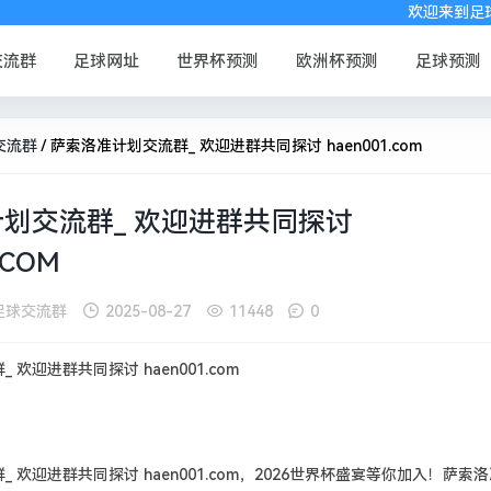
欢迎来到足球网址导航 h
交流群
足球网址
世界杯预测
欧洲杯预测
足球预测
交流群
/
萨索洛准计划交流群_ 欢迎进群共同探讨 haen001.com
划交流群_ 欢迎进群共同探讨
.COM
足球交流群
2025-08-27
11448
0
欢迎进群共同探讨 haen001.com
 欢迎进群共同探讨 haen001.com，2026世界杯盛宴等你加入！萨索