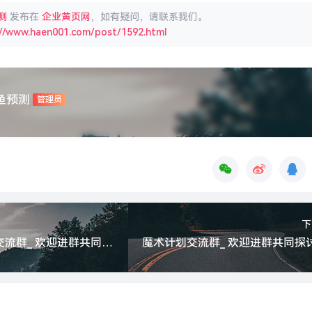
测
发布在
企业黄页网
，如有疑问，请联系我们。
://www.haen001.com/post/1592.html
鱼预测
管理员
下
那不勒斯准计划交流群_ 欢迎进群共同探讨 haen001.com