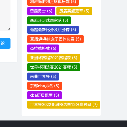
利雅得胜利足球俱乐部
(5)
雷霆勇士
(6)
历届英超冠军
(5)
西班牙足球国家队
(5)
葡超最新比分及积分榜
(5)
直播:乒乓球女子团体决赛
(5)
杰拉德格林
(6)
亚洲杯赛程2021赛程表
(5)
世界杯预选赛2021赛程
(5)
南非世界杯
(5)
东部nba排名
(5)
cba历届冠军
(5)
世界杯2022亚洲预选赛12强赛时间
(7)