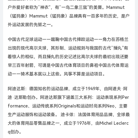
户外爱好者称为“神衣”，有“一鸟二象三鼠”的美誉。Mammut
（猛犸象）Mammut（猛犸象）品牌具有一百多年的历史，是户
外运动发展的先驱之一。
中国古代足球运动——蹴鞠中国古代摔跤运动——角力在苏格兰
出现的现代高尔夫球，其形制、运动规则与我国的古代“捶丸”有
着惊人的相似，而且捶丸的历史记述比高尔夫球的最初出现还要
早三百年射箭，可谓是中国古代体育项目的鼻祖中国古代体育运
动——骑术基本就以上这些。风筝不算是运动项目。
阿迪达斯：德国知名的运动品牌，成立于1949年，由阿道夫·阿
迪·达斯勒创办。阿迪达斯旗下涵盖三大系列：运动表现系列Per
formance、运动传统系列Originals和运动时尚系列Neo，主要
生产运动服饰和运动装备。 迪卡侬：法国体育用品品牌，全球最
大的体育用品零售品牌之一，成立于1976年，由Michel Leclerc
q创办。