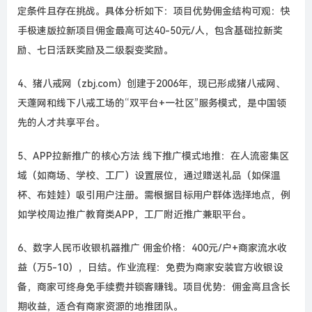
定条件且存在挑战。具体分析如下：项目优势佣金结构可观：快
手极速版拉新项目佣金最高可达40-50元/人，包含基础拉新奖
励、七日活跃奖励及二级裂变奖励。
4、猪八戒网（zbj.com）创建于2006年，现已形成猪八戒网、
天蓬网和线下八戒工场的“双平台+一社区”服务模式，是中国领
先的人才共享平台。
5、APP拉新推广的核心方法 线下推广模式地推：在人流密集区
域（如商场、学校、工厂）设置展位，通过赠送礼品（如保温
杯、布娃娃）吸引用户注册。需根据目标用户群体选择地点，例
如学校周边推广教育类APP，工厂附近推广兼职平台。
6、数字人民币收银机器推广 佣金价格：400元/户+商家流水收
益（万5-10），日结。作业流程：免费为商家安装官方收银设
备，商家可终身免手续费并锁客赚钱。项目优势：佣金高且含长
期收益，适合有商家资源的地推团队。